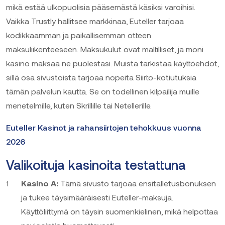
mikä estää ulkopuolisia pääsemästä käsiksi varoihisi.
Vaikka Trustly hallitsee markkinaa, Euteller tarjoaa
kodikkaamman ja paikallisemman otteen
maksuliikenteeseen. Maksukulut ovat maltilliset, ja moni
kasino maksaa ne puolestasi. Muista tarkistaa käyttöehdot,
sillä osa sivustoista tarjoaa nopeita Siirto-kotiutuksia
tämän palvelun kautta. Se on todellinen kilpailija muille
menetelmille, kuten Skrillille tai Netellerille.
Euteller Kasinot ja rahansiirtojen tehokkuus vuonna
2026
Valikoituja kasinoita testattuna
Kasino A:
Tämä sivusto tarjoaa ensitalletusbonuksen
ja tukee täysimääräisesti Euteller-maksuja.
Käyttöliittymä on täysin suomenkielinen, mikä helpottaa