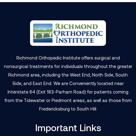
Richmond Orthopedic Institute offers surgical and
nonsurgical treatments for individuals throughout the greater
Richmond area, including the West End, North Side, South
Side, and East End. We are Conveniently located near
Interstate 64 (Exit 183-Parham Road) for patients coming
from the Tidewater or Piedmont areas, as well as those from
Fredericksburg to South Hill.
Important Links