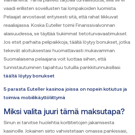
vaadi erillisten sovellusten tai lompakoiden luomista.
Pelaajat arvostavat erityisesti sitä, että rahat liikkuvat
reaaliajassa. Koska Euteller toimii Finanssivalvonnan
alaisuudessa, se täyttää tiukimmat tietoturvavaatimukset.
Jos etsit parhaita pelipaikkoja, täältä löytyy bonukset, jotka
tekevät aloituksestasi huomattavasti mukavamman.
Suomalaisena pelaajana voit luottaa siihen, että
tunnistautuminen tapahtuu tutuilla pankkitunnuksillasi.
täältä löytyy bonukset
5 parasta Euteller kasinoa joissa on nopein kotiutus ja
toimiva mobiilikäyttöliittymä
Miksi valita juuri tämä maksutapa?
Sinun ei tarvitse huolehtia korttitietojen jakamisesta
kasinoille. Jokainen siirto vahvistetaan omassa pankissasi,