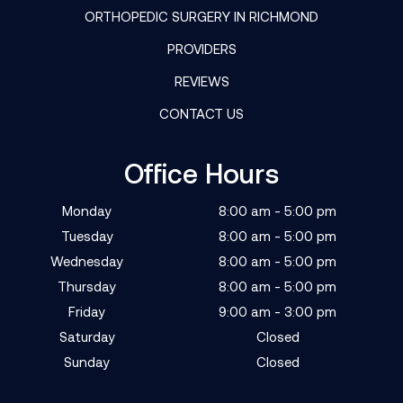
ORTHOPEDIC SURGERY IN RICHMOND
PROVIDERS
REVIEWS
CONTACT US
Office Hours
Monday
8:00 am - 5:00 pm
Tuesday
8:00 am - 5:00 pm
Wednesday
8:00 am - 5:00 pm
Thursday
8:00 am - 5:00 pm
Friday
9:00 am - 3:00 pm
Saturday
Closed
Sunday
Closed