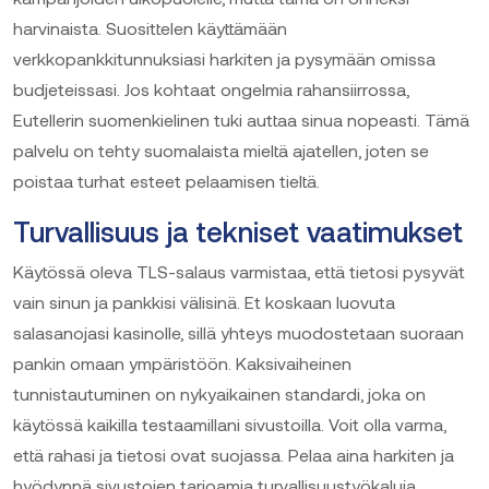
harvinaista. Suosittelen käyttämään
verkkopankkitunnuksiasi harkiten ja pysymään omissa
budjeteissasi. Jos kohtaat ongelmia rahansiirrossa,
Eutellerin suomenkielinen tuki auttaa sinua nopeasti. Tämä
palvelu on tehty suomalaista mieltä ajatellen, joten se
poistaa turhat esteet pelaamisen tieltä.
Turvallisuus ja tekniset vaatimukset
Käytössä oleva TLS-salaus varmistaa, että tietosi pysyvät
vain sinun ja pankkisi välisinä. Et koskaan luovuta
salasanojasi kasinolle, sillä yhteys muodostetaan suoraan
pankin omaan ympäristöön. Kaksivaiheinen
tunnistautuminen on nykyaikainen standardi, joka on
käytössä kaikilla testaamillani sivustoilla. Voit olla varma,
että rahasi ja tietosi ovat suojassa. Pelaa aina harkiten ja
hyödynnä sivustojen tarjoamia turvallisuustyökaluja.